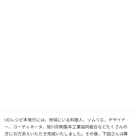
レシピに託した料理人の夢
2018年9月15日発売 レシピにたくした料理人の夢 （角川つば
さ文庫）
レシピ考案から発刊、その後まで仲間達との実話が書かれていま
す。
メディア出演や料理会
UDレシピ本発行には、地域にいる料理人、ソムリエ、デザイナ
ー、コーディネータ、旭川印刷製本工業協同組合などたくさんの
方にお力添えいただき完成いたしました。その後、下田さんは障