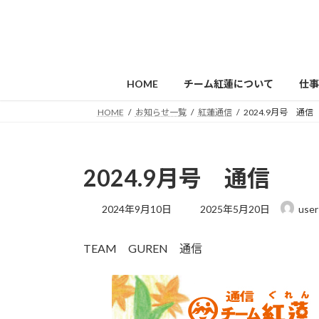
コ
ナ
ン
ビ
テ
ゲ
ン
ー
ツ
シ
HOME
チーム紅蓮について
仕事
へ
ョ
ス
ン
HOME
お知らせ一覧
紅蓮通信
2024.9月号 通信
キ
に
ッ
移
プ
動
2024.9月号 通信
最
2024年9月10日
2025年5月20日
user
終
更
TEAM GUREN 通信
新
日
時
: